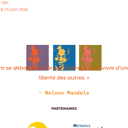
6 19H
9 & 16 Juin 2026
nt se débarrasser de ses chaînes ; C’est vivre d’un
liberté des autres. »
– Nelson Mandela
PARTENAIRES